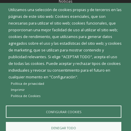
Noticias
Eventos
Utilizamos una selección de cookies propias y de terceros en las
Corporación Municipal
páginas de este sitio web: Cookies esenciales, que son
Teléfonos de interés
necesarias para utilizar el sitio web; cookies funcionales, que
proporcionan una mejor facilidad de uso al utilizar el sitio web;
INICIAR SESIÓN
cookies de rendimiento, que utilizamos para generar datos
MAPA WEB
agregados sobre el uso y las estadísticas del sitio web; y cookies
de marketing, que se utilizan para mostrar contenido y
publicidad relevantes. Si elige "ACEPTAR TODO", acepta el uso
de todas las cookies. Puede aceptar y rechazar tipos de cookies
individuales y revocar su consentimiento para el futuro en
cualquier momento en "Configuración".
Política de privacidad
Imprimir
Politica de Cookies
CONFIGURAR COOKIES
Aviso Legal
Política de privacidad
Política de Cookies
DENEGAR TODO