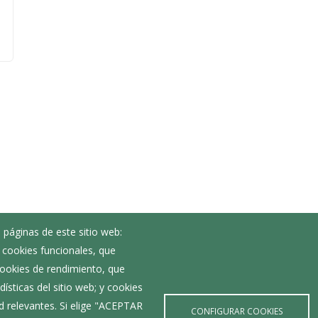
 páginas de este sitio web:
; cookies funcionales, que
Noticias
 cookies de rendimiento, que
Eventos
ísticas del sitio web; y cookies
Corporación Municipal
d relevantes. Si elige "ACEPTAR
Teléfonos de interés
CONFIGURAR COOKIES