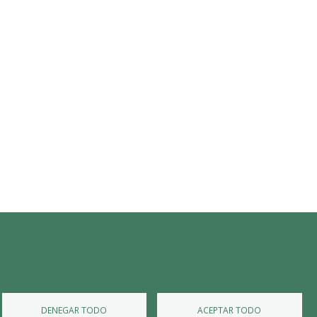
Diputación de Burgos
Mapa Web
Iniciar Sesión
DENEGAR TODO
ACEPTAR TODO