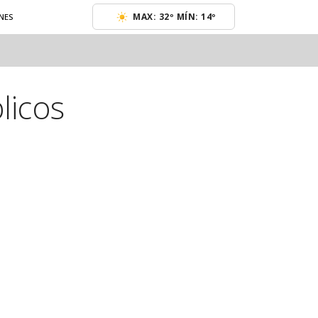
MAX: 32º MÍN: 14º
NES
licos