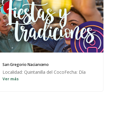
San Gregorio Nacianceno
Localidad: Quintanilla del CocoFecha: Día
Ver más
después de la Virgen de las Naves