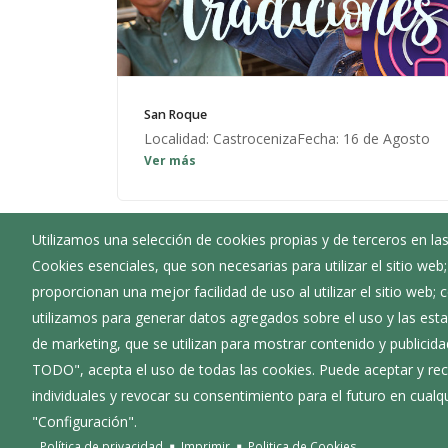
San Roque
Localidad: CastrocenizaFecha: 16 de Agosto
Ver más
Fiesta popular, con misa, procesión y baile.
Utilizamos una selección de cookies propias y de terceros en las
Cookies esenciales, que son necesarias para utilizar el sitio web
Ayuntamiento de Quintanilla del Coco
proporcionan una mejor facilidad de uso al utilizar el sitio web;
:
Plaza Sagrado Corazón - 09340
utilizamos para generar datos agregados sobre el uso y las estad
:
947 569 139
de marketing, que se utilizan para mostrar contenido y publicida
:
quintanilladelcoco@diputaciondeburgos.net
TODO", acepta el uso de todas las cookies. Puede aceptar y rec
individuales y revocar su consentimiento para el futuro en cua
"Configuración".
Política de privacidad
Imprimir
Politica de Cookies