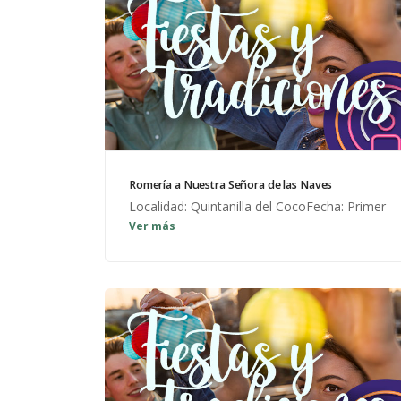
Romería a Nuestra Señora de las Naves
Localidad: Quintanilla del CocoFecha: Primer
Ver más
domingo de Mayo Misa, procesión, baile,
actividades infantiles...