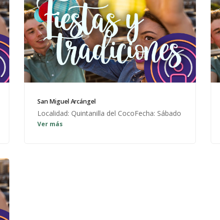
San Miguel Arcángel
Localidad: Quintanilla del CocoFecha: Sábado
Ver más
anterior a la Virgen de las Naves