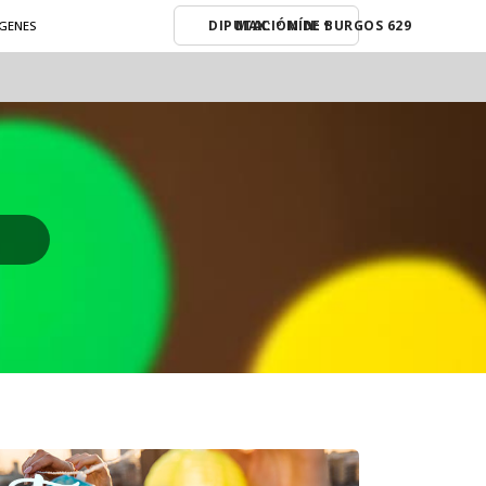
MAX: º MÍN: º
ÁGENES