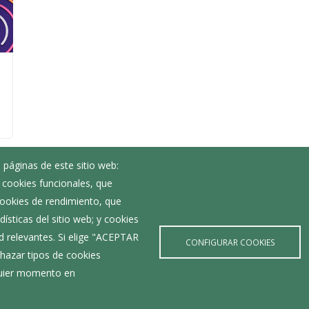
 páginas de este sitio web:
; cookies funcionales, que
Noticias
 cookies de rendimiento, que
Eventos
ísticas del sitio web; y cookies
Corporación Municipal
d relevantes. Si elige "ACEPTAR
Teléfonos de interés
CONFIGURAR COOKIES
hazar tipos de cookies
lquier momento en